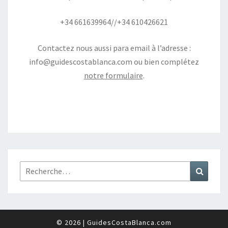
+34 661639964//+34 610426621
Contactez nous aussi para email à l’adresse :
info@guidescostablanca.com
ou bien complétez
notre formulaire
.
Rechercher :
Recher
© 2026
|
GuidesCostaBlanca.com