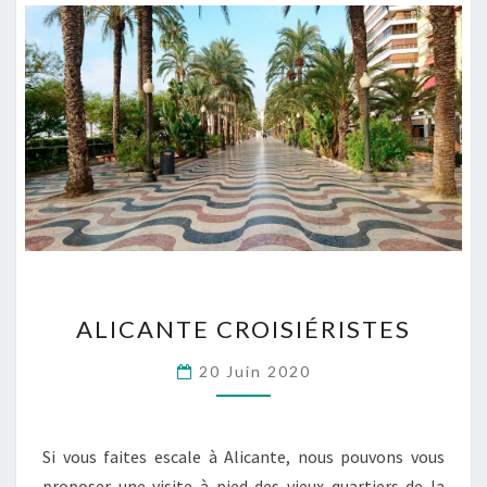
ALICANTE
ALICANTE CROISIÉRISTES
CROISIÉRISTES
20 Juin 2020
Si vous faites escale à Alicante, nous pouvons vous
proposer une visite à pied des vieux quartiers de la