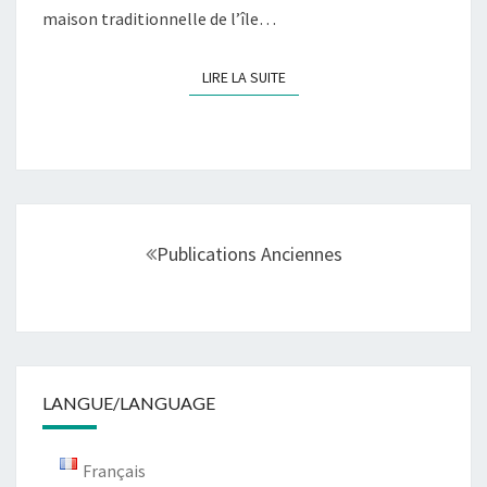
maison traditionnelle de l’île…
LIRE LA SUITE
LIRE LA SUITE
Navigation
au
Publications Anciennes
sein
des
articles
LANGUE/LANGUAGE
Français