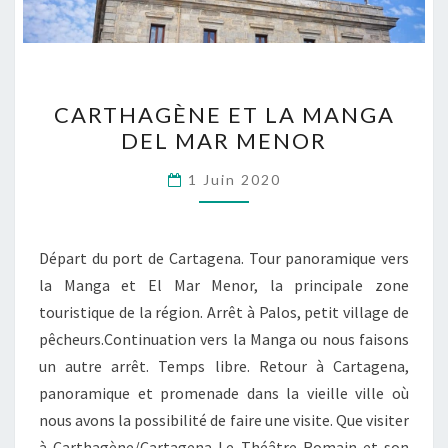
CARTHAGÈNE
CARTHAGÈNE ET LA MANGA
ET
DEL MAR MENOR
LA
MANGA
1 Juin 2020
DEL
MAR
MENOR
Départ du port de Cartagena. Tour panoramique vers
la Manga et El Mar Menor, la principale zone
touristique de la région. Arrêt à Palos, petit village de
pêcheurs.Continuation vers la Manga ou nous faisons
un autre arrêt. Temps libre. Retour à Cartagena,
panoramique et promenade dans la vieille ville où
nous avons la possibilité de faire une visite. Que visiter
à Carthagène/Cartagena Le Théâtre Romain et son