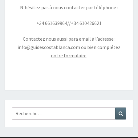
N’hésitez pas à nous contacter par téléphone :
+34 661639964//+34 610426621
Contactez nous aussi para email à l’adresse :
info@guidescostablanca.com
ou bien complétez
notre formulaire
.
Rechercher :
Recher